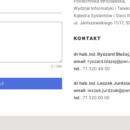
Politechnika Wrocławska,
Wydział Informatyki i Telek
Katedra Systemów i Sieci
ul. Janiszewskiego 11/17, 
KONTAKT
dr hab. inż. Ryszard Błażej,
email
:
ryszard.blazej@pwr.
0 / 180
tel
.: 71 320 49 00
dr hab. inż. Leszek Jurdziak
ść
email
:
leszek.jurdziak@pwr
tel
.: 71 320 00 00