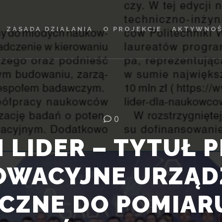
ZASADA DZIAŁANIA
O PROJEKCIE
AKTYWNOŚ
0
LIDER – TYTUŁ 
OWACYJNE URZĄD
CZNE DO POMIAR