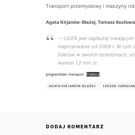
Transport przemysłowy i maszyny robo
Agata Kirjanów-Błażej, Tomasz Kozłowsk
LIDER jest najdłużej trwając
nieprzerwanie od 2009 r. W tym 
liderów w swoich dziedzinach, ot
wynosi 1,2 mln zł.
programlider-transport
Pobierz
AGATA KIRJANÓW-BŁAŻEJ
LESZEK JURDZIA
DODAJ KOMENTARZ