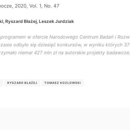
cze, 2020, Vol. 1, No. 47
i, Ryszard Błażej, Leszek Jurdziak
ym programem w ofercie Narodowego Centrum Badań i Rozw
czasie odbyło się dziesięć konkursów, w wyniku których 3
rzymało niemal 427 mln zł na autorskie projekty badawcze
K
RYSZARD BŁAŻEJ
TOMASZ KOZŁOWSKI