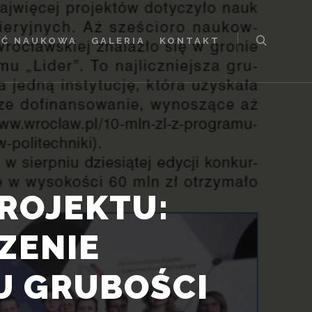
Ć NAUKOWA
GALERIA
KONTAKT
Szukaj
PROJEKTU:
ZENIE
U GRUBOŚCI