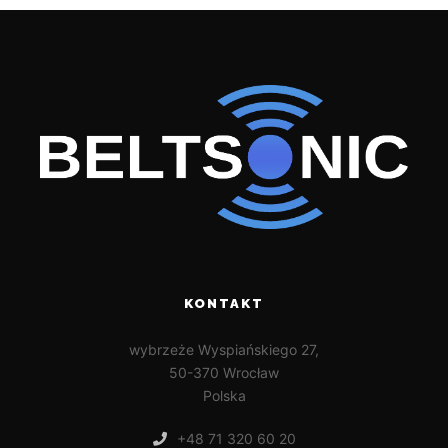
KONTAKT
wybrzeże Wyspiańskiego 27,
50-370 Wrocław
Polska
+48 71 320 60 20