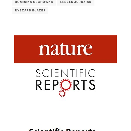
DOMINIKA OLCHÓWKA
LESZEK JURDZIAK
RYSZARD BŁAŻEJ