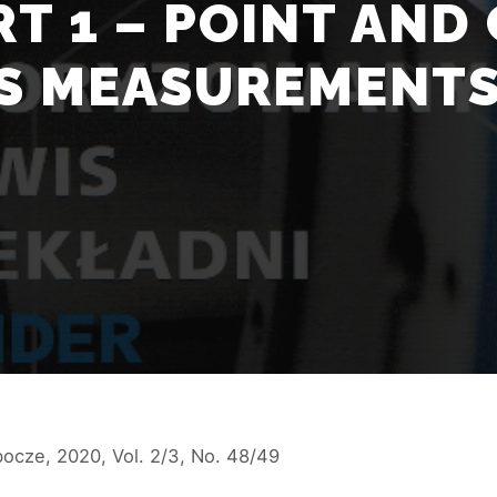
RT 1 – POINT AN
S MEASUREMENTS 
ocze, 2020, Vol. 2/3, No. 48/49