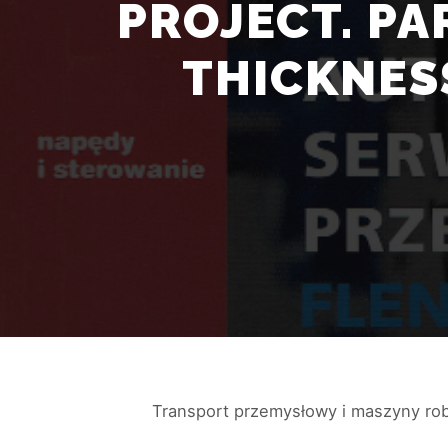
PROJECT. PA
THICKNES
Transport przemysłowy i maszyny rob