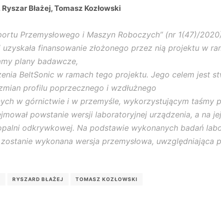
, Ryszar Błażej, Tomasz Kozłowski
rtu Przemysłowego i Maszyn Roboczych” (nr 1(47)/2020) 
żej uzyskała finansowanie złożonego przez nią projektu w
amy plany badawcze,
nia BeltSonic w ramach tego projektu. Jego celem jest s
zmian profilu poprzecznego i wzdłużnego
ych w górnictwie i w przemyśle, wykorzystującym taśmy 
ejmował powstanie wersji laboratoryjnej urządzenia, a na j
opalni odkrywkowej. Na podstawie wykonanych badań labor
zostanie wykonana wersja przemysłowa, uwzględniająca p
K
RYSZARD BŁAŻEJ
TOMASZ KOZŁOWSKI