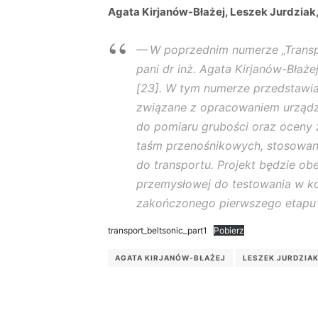
Agata Kirjanów-Błażej, Leszek Jurdziak
W poprzednim numerze „Transpo
pani dr inż. Agata Kirjanów-Bła
[23]. W tym numerze przedstawi
związane z opracowaniem urządze
do pomiaru grubości oraz oceny 
taśm przenośnikowych, stosowan
do transportu. Projekt będzie ob
przemysłowej do testowania w k
zakończonego pierwszego etapu 
transport_beltsonic_part1
Pobierz
AGATA KIRJANÓW-BŁAŻEJ
LESZEK JURDZIA